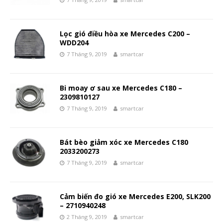
Lọc gió điều hòa xe Mercedes C200 –
WDD204
7 Tháng 9, 2019
smartcar
Bi moay ơ sau xe Mercedes C180 –
2309810127
7 Tháng 9, 2019
smartcar
Bát bèo giảm xóc xe Mercedes C180
2033200273
7 Tháng 9, 2019
smartcar
Cảm biến đo gió xe Mercedes E200, SLK200
– 2710940248
2 Tháng 9, 2019
smartcar