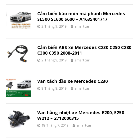
Cảm biến báo mòn má phanh Mercedes
SL500 SL600 S600 – A1635401717
2 Tháng 9, 2019
smartcar
Cảm biến ABS xe Mercedes C230 C250 C280
C300 C350 2008-2011
2 Tháng 9, 2019
smartcar
Van tách dầu xe Mercedes C230
8 Tháng 8, 2019
smartcar
Van hằng nhiệt xe Mercedes E200, E250
W212 – 2712000315
18 Tháng 7, 2019
smartcar