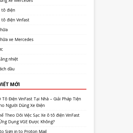
tùng xe Mercedes
 tô điện
 tô điện Vinfast
chữa
chữa xe Mercedes
ức
ằng nhiệt
ách dầu
VIẾT MỚI
 Tô Điện VinFast Tại Nhà – Giải Pháp Tiện
Cho Người Dùng Xe Điện
ể Theo Dõi Việc Sạc Xe ô tô điện VinFast
Ứng Dụng VGE Được Không?
o Sign in to Proton Mail