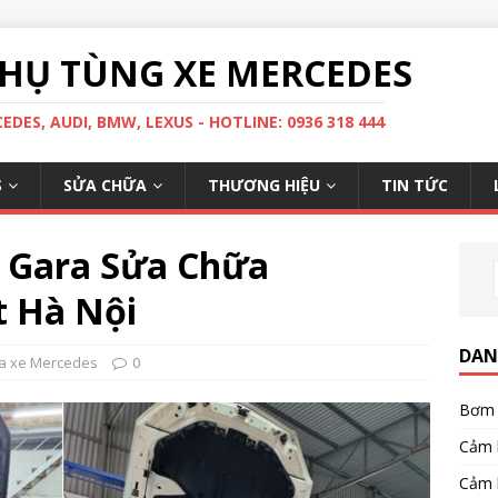
HỤ TÙNG XE MERCEDES
DES, AUDI, BMW, LEXUS - HOTLINE: 0936 318 444
S
SỬA CHỮA
THƯƠNG HIỆU
TIN TỨC
n Gara Sửa Chữa
t Hà Nội
DAN
a xe Mercedes
0
Bơm 
Cảm 
Cảm 