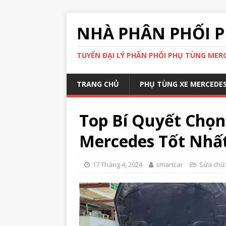
NHÀ PHÂN PHỐI P
TUYỂN ĐẠI LÝ PHÂN PHỐI PHỤ TÙNG MERCE
TRANG CHỦ
PHỤ TÙNG XE MERCEDE
Top Bí Quyết Chọ
Mercedes Tốt Nhấ
17 Tháng 4, 2024
smartcar
Sửa chữ