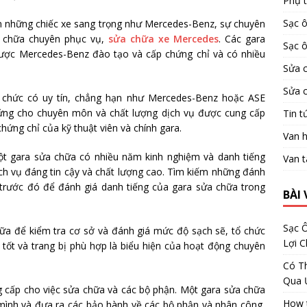
Phụ 
Sạc ô
ến những chiếc xe sang trọng như Mercedes-Benz, sự chuyên
a chữa chuyên phục vụ,
sửa chữa xe Mercedes
. Các gara
Sạc ô
được Mercedes-Benz đào tạo và cấp chứng chỉ và có nhiều
Sửa 
Sửa 
ổ chức có uy tín, chẳng hạn như Mercedes-Benz hoặc ASE
chứng cho chuyên môn và chất lượng dịch vụ được cung cấp
Tin t
hứng chỉ của kỹ thuật viên và chính gara.
Van h
t gara sửa chữa có nhiều năm kinh nghiệm và danh tiếng
Van t
ch vụ đáng tin cậy và chất lượng cao. Tìm kiếm những đánh
 trước đó để đánh giá danh tiếng của gara sửa chữa trong
BÀI 
Sạc Ô
hữa để kiểm tra cơ sở và đánh giá mức độ sạch sẽ, tổ chức
Lợi 
ì tốt và trang bị phù hợp là biểu hiện của hoạt động chuyên
Có Th
Qua 
 cấp cho việc sửa chữa và các bộ phận. Một gara sửa chữa
How t
mình và đưa ra các bảo hành về các bộ phận và nhân công,