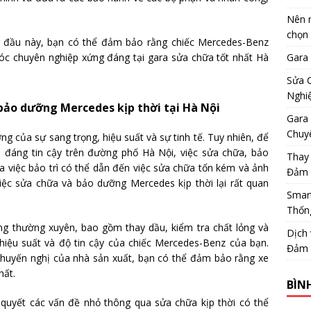
Nên m
chọn
g đầu này, bạn có thể đảm bảo rằng chiếc Mercedes-Benz
c chuyên nghiệp xứng đáng tại gara sửa chữa tốt nhất Hà
Gara
Sửa 
Nghi
bảo dưỡng Mercedes kịp thời tại Hà Nội
Gara 
Chuy
g của sự sang trọng, hiệu suất và sự tinh tế. Tuy nhiên, để
 đáng tin cậy trên đường phố Hà Nội, việc sửa chữa, bảo
Thay
a việc bảo trì có thể dẫn đến việc sửa chữa tốn kém và ảnh
Đảm 
việc sửa chữa và bảo dưỡng Mercedes kịp thời lại rất quan
Smar
Thốn
ng thường xuyên, bao gồm thay dầu, kiểm tra chất lỏng và
Dịch
rì hiệu suất và độ tin cậy của chiếc Mercedes-Benz của bạn.
Đảm 
huyến nghị của nhà sản xuất, bạn có thể đảm bảo rằng xe
hất.
BÌN
i quyết các vấn đề nhỏ thông qua sửa chữa kịp thời có thể