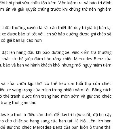
òi hỏi phải sửa chữa tốn kém. Việc kiểm tra và bảo trì định
ềm ẩn và giải quyết chúng trước khi chúng trở nên nghiêm
 chữa thường xuyên là rất cần thiết để duy trì giá trị bán lại
xe được bảo trì tốt với lịch sử bảo dưỡng được ghi chép sẽ
có giá bán lại cao hơn.
c đặt lên hàng đầu khi bảo dưỡng xe. Việc kiểm tra thường
g khác có thể giúp đảm bảo rằng chiếc Mercedes-Benz của
ội, bảo vệ bạn và hành khách khỏi những mối nguy hiểm tiềm
và sửa chữa kịp thời có thể kéo dài tuổi thọ của chiếc
ếc xe sang trọng của mình trong nhiều năm tới. Bằng cách
có thể tránh được tình trạng hao mòn sớm và giữ cho chiếc
rong thời gian dài.
 kịp thời là điều cần thiết để duy trì hiệu suất, độ tin cậy
 thọ cho chiếc xe hạng sang của bạn tại Hà Nội. Lên lịch hẹn
 để giữ cho chiếc Mercedes-Benz của bạn luôn ở trạng thái