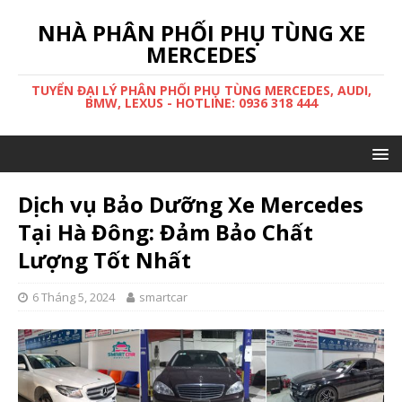
NHÀ PHÂN PHỐI PHỤ TÙNG XE
MERCEDES
TUYỂN ĐẠI LÝ PHÂN PHỐI PHỤ TÙNG MERCEDES, AUDI,
BMW, LEXUS - HOTLINE: 0936 318 444
Dịch vụ Bảo Dưỡng Xe Mercedes
Tại Hà Đông: Đảm Bảo Chất
Lượng Tốt Nhất
6 Tháng 5, 2024
smartcar