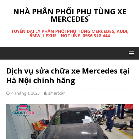
NHÀ PHÂN PHỐI PHỤ TÙNG XE
MERCEDES
TUYỂN ĐẠI LÝ PHÂN PHỐI PHỤ TÙNG MERCEDES, AUDI,
BMW, LEXUS - HOTLINE: 0936 318 444
Dịch vụ sửa chữa xe Mercedes tại
Hà Nội chính hãng
4 Tháng 1, 2023
smartcar