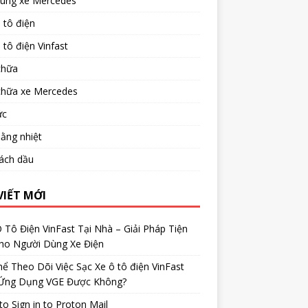
tùng xe Mercedes
 tô điện
 tô điện Vinfast
chữa
chữa xe Mercedes
ức
ằng nhiệt
ách dầu
VIẾT MỚI
 Tô Điện VinFast Tại Nhà – Giải Pháp Tiện
Cho Người Dùng Xe Điện
ể Theo Dõi Việc Sạc Xe ô tô điện VinFast
Ứng Dụng VGE Được Không?
o Sign in to Proton Mail