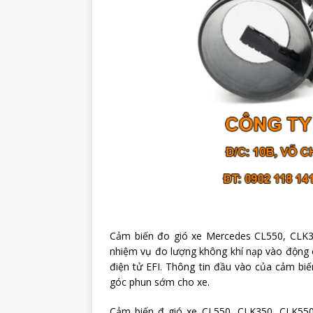
Cảm biến đo gió xe Mercedes CL550, CLK35
nhiệm vụ đo lượng không khí nạp vào động c
điện tử EFI. Thông tin đầu vào của cảm biế
góc phun sớm cho xe.
Cảm biến đ gió xe CL550, CLK350, CLK550