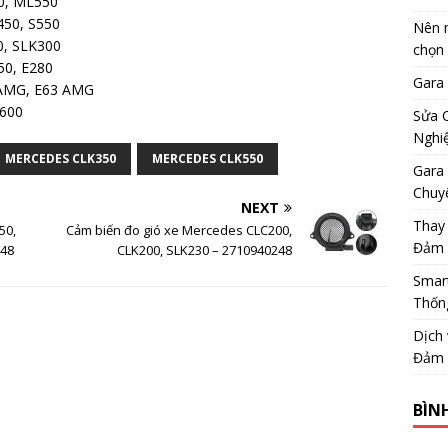
0, ML550
450, S550
Nên m
0, SLK300
chọn
50, E280
Gara
 AMG, E63 AMG
L600
Sửa 
Nghi
MERCEDES CLK350
MERCEDES CLK550
Gara 
Chuy
NEXT
Thay
50,
Cảm biến đo gió xe Mercedes CLC200,
Đảm 
948
CLK200, SLK230 – 2710940248
Smar
Thốn
Dịch
Đảm 
BÌN