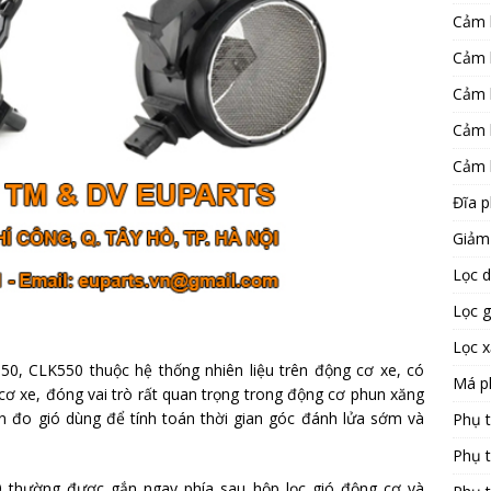
Cảm 
Cảm 
Cảm 
Cảm 
Cảm 
Đĩa 
Giảm
Lọc 
Lọc 
Lọc 
0, CLK550 thuộc hệ thống nhiên liệu trên động cơ xe, có
Má p
ơ xe, đóng vai trò rất quan trọng trong động cơ phun xăng
n đo gió dùng để tính toán thời gian góc đánh lửa sớm và
Phụ 
Phụ 
 thường được gắn ngay phía sau hộp lọc gió động cơ và