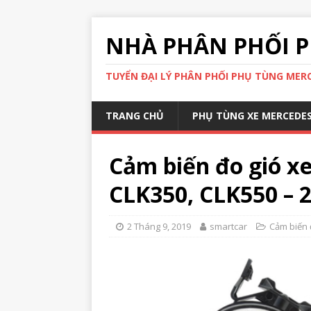
NHÀ PHÂN PHỐI P
TUYỂN ĐẠI LÝ PHÂN PHỐI PHỤ TÙNG MERCE
TRANG CHỦ
PHỤ TÙNG XE MERCEDE
Cảm biến đo gió x
CLK350, CLK550 – 
2 Tháng 9, 2019
smartcar
Cảm biến 