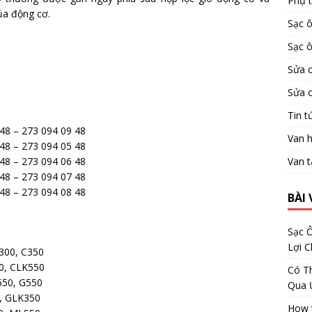
Phụ 
ủa động cơ.
Sạc ô
Sạc ô
Sửa 
Sửa 
Tin t
48 – 273 094 09 48
Van h
48 – 273 094 05 48
Van t
48 – 273 094 06 48
48 – 273 094 07 48
48 – 273 094 08 48
BÀI 
Sạc Ô
Lợi 
300, C350
0, CLK550
Có Th
550, G550
Qua 
, GLK350
How t