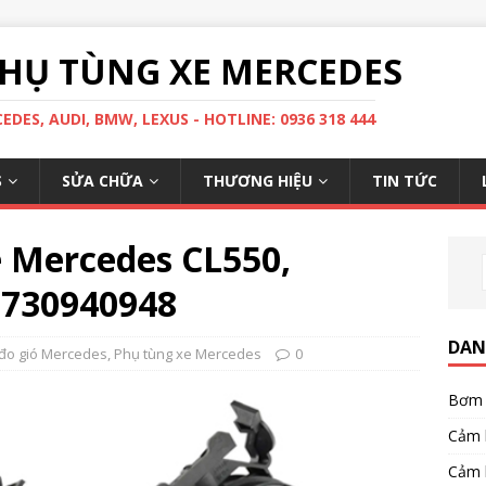
HỤ TÙNG XE MERCEDES
DES, AUDI, BMW, LEXUS - HOTLINE: 0936 318 444
S
SỬA CHỮA
THƯƠNG HIỆU
TIN TỨC
e Mercedes CL550,
2730940948
DAN
đo gió Mercedes
,
Phụ tùng xe Mercedes
0
Bơm 
Cảm 
Cảm 