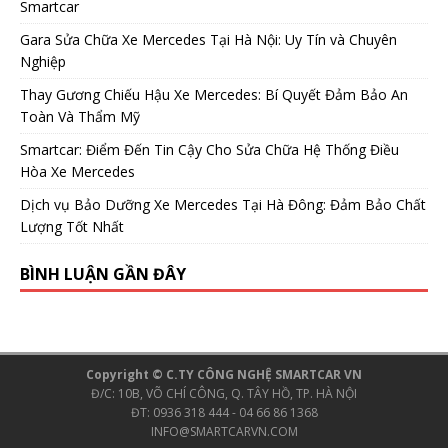
Smartcar
Gara Sửa Chữa Xe Mercedes Tại Hà Nội: Uy Tín và Chuyên
Nghiệp
Thay Gương Chiếu Hậu Xe Mercedes: Bí Quyết Đảm Bảo An
Toàn Và Thẩm Mỹ
Smartcar: Điểm Đến Tin Cậy Cho Sửa Chữa Hệ Thống Điều
Hòa Xe Mercedes
Dịch vụ Bảo Dưỡng Xe Mercedes Tại Hà Đông: Đảm Bảo Chất
Lượng Tốt Nhất
BÌNH LUẬN GẦN ĐÂY
Copyright © C.TY CÔNG NGHỆ SMARTCAR VN
Đ/C: 10B, VÕ CHÍ CÔNG, Q. TÂY HỒ, TP. HÀ NỘI
ĐT: 0936 318 444 - 04 66 86 1368
INFO@SMARTCARVN.COM