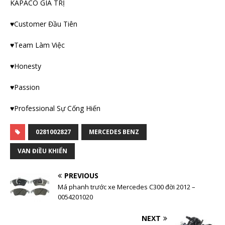
KAPACO GIÁ TRỊ
♥Customer Đầu Tiên
♥Team Làm Việc
♥Honesty
♥Passion
♥Professional Sự Cống Hiến
0281002827
MERCEDES BENZ
VAN ĐIỀU KHIỂN
PREVIOUS
Má phanh trước xe Mercedes C300 đời 2012 –
0054201020
NEXT