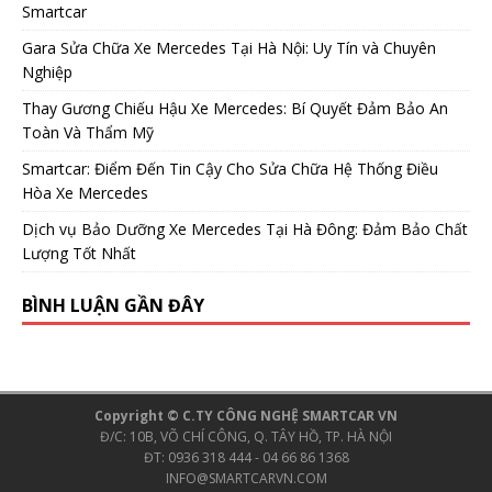
Smartcar
Gara Sửa Chữa Xe Mercedes Tại Hà Nội: Uy Tín và Chuyên
Nghiệp
Thay Gương Chiếu Hậu Xe Mercedes: Bí Quyết Đảm Bảo An
Toàn Và Thẩm Mỹ
Smartcar: Điểm Đến Tin Cậy Cho Sửa Chữa Hệ Thống Điều
Hòa Xe Mercedes
Dịch vụ Bảo Dưỡng Xe Mercedes Tại Hà Đông: Đảm Bảo Chất
Lượng Tốt Nhất
BÌNH LUẬN GẦN ĐÂY
Copyright © C.TY CÔNG NGHỆ SMARTCAR VN
Đ/C: 10B, VÕ CHÍ CÔNG, Q. TÂY HỒ, TP. HÀ NỘI
ĐT: 0936 318 444 - 04 66 86 1368
INFO@SMARTCARVN.COM