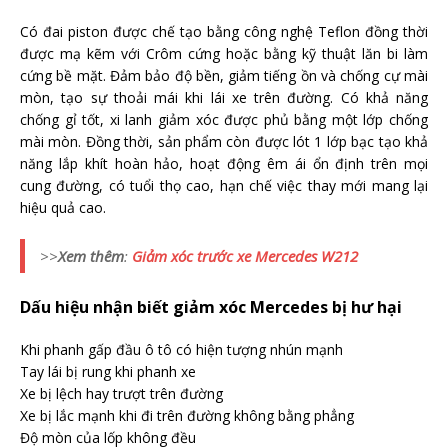
Có đai piston được chế tạo bằng công nghệ Teflon đồng thời
được mạ kẽm với Crôm cứng hoặc bằng kỹ thuật lăn bi làm
cứng bề mặt. Đảm bảo độ bền, giảm tiếng ồn và chống cự mài
mòn, tạo sự thoải mái khi lái xe trên đường. Có khả năng
chống gỉ tốt, xi lanh giảm xóc được phủ bằng một lớp chống
mài mòn. Đồng thời, sản phẩm còn được lót 1 lớp bạc tạo khả
năng lắp khít hoàn hảo, hoạt động êm ái ổn định trên mọi
cung đường, có tuổi thọ cao, hạn chế việc thay mới mang lại
hiệu quả cao.
>>
Xem thêm
:
Giảm xóc trước xe Mercedes W212
Dấu hiệu nhận biết giảm xóc Mercedes bị hư hại
Khi phanh gấp đầu ô tô có hiện tượng nhún mạnh
Tay lái bị rung khi phanh xe
Xe bị lệch hay trượt trên đường
Xe bị lắc mạnh khi đi trên đường không bằng phẳng
Độ mòn của lốp không đều