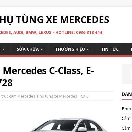
HỤ TÙNG XE MERCEDES
DES, AUDI, BMW, LEXUS - HOTLINE: 0936 318 444
S
SỬA CHỮA
THƯƠNG HIỆU
TIN TỨC
Mercedes C-Class, E-
728
DAN
n trục cam Mercedes
,
Phụ tùng xe Mercedes
0
Bơm 
Cảm 
Cảm 