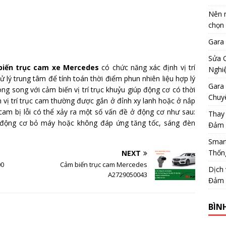
Nên m
chọn
Gara
Sửa 
biến trục cam xe Mercedes
có chức năng xác định vị trí
Nghi
 lý trung tâm để tính toán thời điểm phun nhiên liệu hợp lý
Gara 
ng song với cảm biến vị trí trục khuỷu giúp động cơ có thời
Chuy
 vị trí trục cam thường được gắn ở đỉnh xy lanh hoặc ở nắp
 cam bị lỗi có thể xảy ra một số vấn đề ở động cơ như sau:
Thay
, động cơ bỏ máy hoặc không đáp ứng tăng tốc, sáng đèn
Đảm 
Smar
Thốn
NEXT
00
Cảm biến trục cam Mercedes
Dịch
A2729050043
Đảm 
BÌN