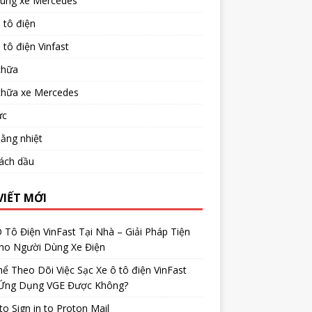
tùng xe Mercedes
 tô điện
 tô điện Vinfast
chữa
chữa xe Mercedes
ức
ằng nhiệt
ách dầu
VIẾT MỚI
 Tô Điện VinFast Tại Nhà – Giải Pháp Tiện
Cho Người Dùng Xe Điện
ể Theo Dõi Việc Sạc Xe ô tô điện VinFast
Ứng Dụng VGE Được Không?
o Sign in to Proton Mail