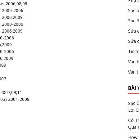
Phụ 
is 2006;08;09
Sạc ô
s 2000-2006
s 2006;2009
Sạc ô
s 2000-2006
Sửa 
s 2006;2009
00-2006
Sửa 
6;2009
Tin t
00-2006
06;2009
Van h
009
Van t
007
BÀI 
2007;09;11
203) 2001-2008
Sạc Ô
Lợi 
Có Th
Qua 
How t