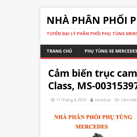
NHÀ PHÂN PHỐI P
TUYỂN ĐẠI LÝ PHÂN PHỐI PHỤ TÙNG MERCE
TRANG CHỦ
PHỤ TÙNG XE MERCEDE
Cảm biến trục cam 
Class, MS-0031539
11 Tháng 4, 2019
smartcar
Cảm biế