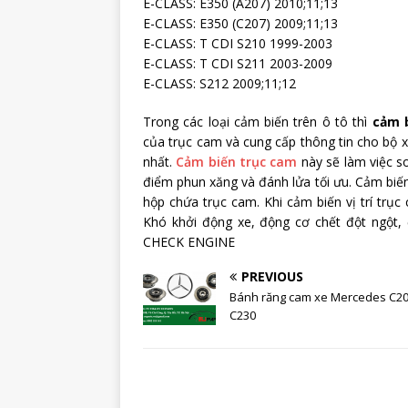
E-CLASS: E350 (A207) 2010;11;13
E-CLASS: E350 (C207) 2009;11;13
E-CLASS: T CDI S210 1999-2003
E-CLASS: T CDI S211 2003-2009
E-CLASS: S212 2009;11;12
Trong các loại cảm biến trên ô tô thì
cảm 
của trục cam và cung cấp thông tin cho bộ xử
nhất.
Cảm biến trục cam
này sẽ làm việc so
điểm phun xăng và đánh lửa tối ưu. Cảm biến
hộp chứa trục cam. Khi cảm biến vị trí trục
Khó khởi động xe, động cơ chết đột ngột
CHECK ENGINE
PREVIOUS
Bánh răng cam xe Mercedes C2
C230