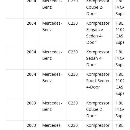
2004
Mercedes-
C230
Kompressor
1.8L 1
Benz
Coupe 2-
l4 GAS
Door
Superc
2004
Mercedes-
C230
Kompressor
1.8L 1
Benz
Elegance
110Cu. I
Sedan 4-
GAS D
Door
Superc
2004
Mercedes-
C230
Kompressor
1.8L 1
Benz
Sedan 4-
l4 GAS
Door
Superc
2004
Mercedes-
C230
Kompressor
1.8L 1
Benz
Sport Sedan
110Cu. I
4-Door
GAS D
Superc
2003
Mercedes-
C230
Kompressor
1.8L 1
Benz
Coupe 2-
l4 GAS
Door
Superc
2003
Mercedes-
C230
Kompressor
1.8L 1