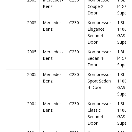
Benz
Coupe 2-
l4 GAS
Door
Superc
2005
Mercedes-
C230
Kompressor
1.8L 1
Benz
Elegance
110Cu. I
Sedan 4-
GAS D
Door
Superc
2005
Mercedes-
C230
Kompressor
1.8L 1
Benz
Sedan 4-
l4 GAS
Door
Superc
2005
Mercedes-
C230
Kompressor
1.8L 1
Benz
Sport Sedan
110Cu. I
4-Door
GAS D
Superc
2004
Mercedes-
C230
Kompressor
1.8L 1
Benz
Classic
110Cu. I
Sedan 4-
GAS D
Door
Superc