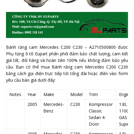
Bánh răng cam Mercedes C200 C230 – A2710500800 được
Phụ tùng ô tô Eupart phân phối đảm bảo chất lượng, cam kết
giá tốt, đổi hàng và hoàn tiền 100% nếu không đảm bảo yêu
cầu. Bạn có thể mua Bánh răng cam Mercedes C200 C230
bằng cách gọi điện trực tiếp tới tổng đài hoặc điền vào form
yêu cầu báo giá dưới đây:
Notes
Year
Make
Model
Trim
Engine
2005
Mercedes-
C230
Kompressor
1.8L 1
Benz
Classic
110Cu. I
Sedan 4-
GAS D
Door
Superc
2005
Mercedes-
C230
Kompressor
1.8L 1