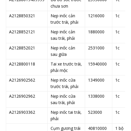
chưa sơn
A2128850321
Nẹp inốc cản
1216000
1c
trước trái, phải
A2128852121
Nẹp inốc cản
1880000
1c
sau trái, phải
A2128852021
Nẹp inốc cản
2531000
1c
sau giữa
A2128800118
Tai xe trước trái,
15940000
1c
phải mộc
A2126902562
Nẹp inốc cửa
1349000
1c
trước trái, phải
A2126902962
Nẹp inốc cửa
1338000
1c
sau trái, phải
A2126903362
Nẹp inốc tai trái,
523000
1c
phải
Cụm gương trái
40810000
1 bộ