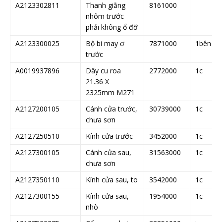
A2123302811
Thanh giằng
8161000
nhôm trước
phải không ổ đỡ
A2123300025
Bộ bi may ơ
7871000
1bên
trước
A0019937896
Dây cu roa
2772000
1c
21.36 X
2325mm M271
A2127200105
Cánh cửa trước,
30739000
1c
chưa sơn
A2127250510
Kính cửa trước
3452000
1c
A2127300105
Cánh cửa sau,
31563000
1c
chưa sơn
A2127350110
Kính cửa sau, to
3542000
1c
A2127300155
Kính cửa sau,
1954000
1c
nhò