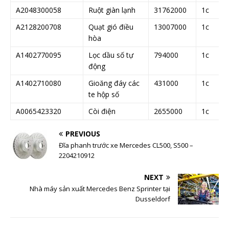
A2048300058
Ruột giàn lạnh
31762000
1c
A2128200708
Quạt gió điều
13007000
1c
hòa
A1402770095
Lọc dầu số tự
794000
1c
động
A1402710080
Gioăng đáy các
431000
1c
te hộp số
A0065423320
Còi điện
2655000
1c
PREVIOUS
Đĩa phanh trước xe Mercedes CL500, S500 –
2204210912
NEXT
Nhà máy sản xuất Mercedes Benz Sprinter tại
Dusseldorf