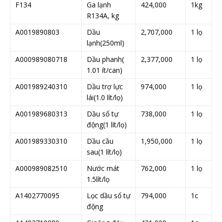
F134
Ga lạnh
424,000
1kg
R134A, kg
A0019890803
Dầu
2,707,000
1 lọ
lạnh(250ml)
A000989080718
Dầu phanh(
2,377,000
1 lọ
1.01 ít/can)
A001989240310
Dầu trợ lực
974,000
1 lọ
lái(1.0 lít/lọ)
A001989680313
Dầu sổ tự
738,000
1 lọ
động(1 lít/lọ)
A001989330310
Dầu cầu
1,950,000
1 lọ
sau(1 lít/lọ)
A000989082510
Nước mát
762,000
1 lọ
1.5lít/lọ
A1402770095
Lọc dầu sổ tự
794,000
1c
động