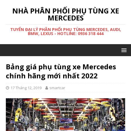
NHÀ PHÂN PHỐI PHỤ TÙNG XE
MERCEDES
TUYỂN ĐẠI LÝ PHÂN PHỐI PHỤ TÙNG MERCEDES, AUDI,
BMW, LEXUS - HOTLINE: 0936 318 444
Bảng giá phụ tùng xe Mercedes
chính hãng mới nhất 2022
17 Tháng 12, 2019
smartcar