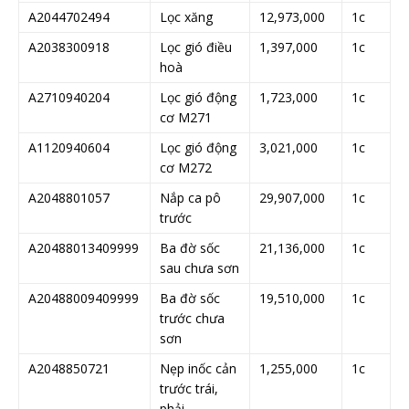
A2044702494
Lọc xăng
12,973,000
1c
A2038300918
Lọc gió điều
1,397,000
1c
hoà
A2710940204
Lọc gió động
1,723,000
1c
cơ M271
A1120940604
Lọc gió động
3,021,000
1c
cơ M272
A2048801057
Nắp ca pô
29,907,000
1c
trước
A20488013409999
Ba đờ sốc
21,136,000
1c
sau chưa sơn
A20488009409999
Ba đờ sốc
19,510,000
1c
trước chưa
sơn
A2048850721
Nẹp inốc cản
1,255,000
1c
trước trái,
phải