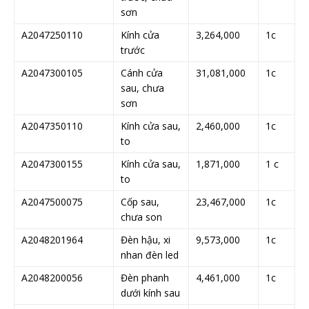
sơn
A2047250110
Kính cửa
3,264,000
1c
trước
A2047300105
Cánh cửa
31,081,000
1c
sau, chưa
sơn
A2047350110
Kính cửa sau,
2,460,000
1c
to
A2047300155
Kính cửa sau,
1,871,000
1 c
to
A2047500075
Cốp sau,
23,467,000
1c
chưa son
A2048201964
Đèn hậu, xi
9,573,000
1c
nhan đèn led
A2048200056
Đèn phanh
4,461,000
1c
dưới kính sau