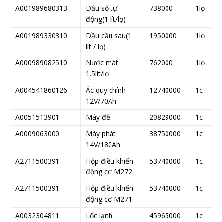
A001989680313
Dầu số tự
738000
1lọ
động(1 lít/lọ)
A001989330310
Dầu cầu sau(1
1950000
1lọ
lít / lọ)
A000989082510
Nước mát
762000
1lọ
1.5lít/lọ
A004541860126
Ăc quy chính
12740000
1c
12V/70Ah
A0051513901
Máy đề
20829000
1c
A0009063000
Máy phát
38750000
1c
14V/180Ah
A2711500391
Hộp điều khiển
53740000
1c
động cơ M272
A2711500391
Hộp điều khiển
53740000
1c
động cơ M271
A0032304811
Lốc lạnh
45965000
1c