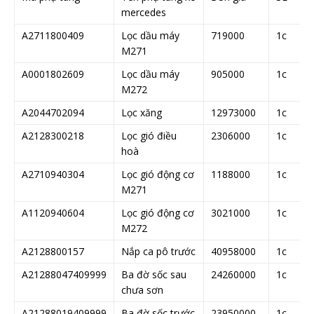
mercedes
A2711800409
Lọc dầu máy
719000
1c
M271
A0001802609
Lọc dầu máy
905000
1c
M272
A2044702094
Lọc xăng
12973000
1c
A2128300218
Lọc gió điều
2306000
1c
hoà
A2710940304
Lọc gió động cơ
1188000
1c
M271
A1120940604
Lọc gió động cơ
3021000
1c
M272
A2128800157
Nắp ca pô trước
40958000
1c
A21288047409999
Ba đờ sốc sau
24260000
1c
chưa sơn
A21288019409999
Ba đờ sốc trước
23950000
1c