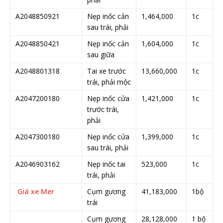
A2048850921
Nẹp inốc cản
1,464,000
1c
sau trái, phải
A2048850421
Nẹp inốc cản
1,604,000
1c
sau giữa
A2048801318
Tai xe trước
13,660,000
1c
trái, phải mộc
A2047200180
Nẹp inốc cửa
1,421,000
1c
trước trái,
phải
A2047300180
Nẹp inổc cửa
1,399,000
1c
sau trái, phải
A2046903162
Nẹp inốc tai
523,000
1c
trái, phải
Giá xe Mer
Cụm gương
41,183,000
1bộ
trái
Cụm gương
28,128,000
1 bộ