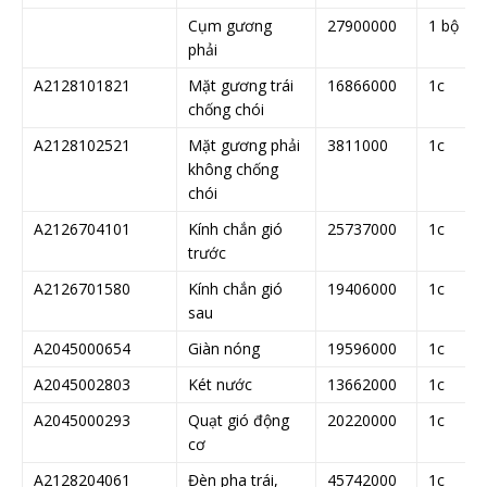
Cụm gương
27900000
1 bộ
phải
A2128101821
Mặt gương trái
16866000
1c
chống chói
A2128102521
Mặt gương phải
3811000
1c
không chống
chói
A2126704101
Kính chắn gió
25737000
1c
trước
A2126701580
Kính chắn gió
19406000
1c
sau
A2045000654
Giàn nóng
19596000
1c
A2045002803
Két nước
13662000
1c
A2045000293
Quạt gió động
20220000
1c
cơ
A2128204061
Đèn pha trái,
45742000
1c