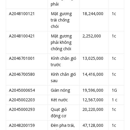
phải
A2048100121
Mặt gương
18,244,000
1c
trái chống
chói
A2048100421
Mặt gương
2,252,000
1c
phải không
chống chói
A2046701001
Kỉnh chắn gió
13,025,000
1c
trước
A2046700580
Kính chắn gió
14,416,000
1c
sau
A2045000654
Giàn nóng
19,596,000
1G
A2045002203
Két nước
12,567,000
1 c
A2045000293
Quạt giỏ
20,220,000
1c
động cơ
A2048200159
Đèn pha trái,
47,128,000
1c