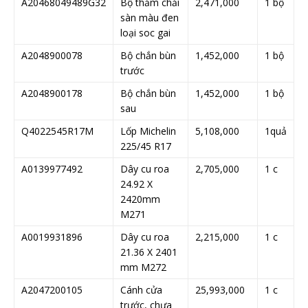
A20468049489G32
Bộ thảm chải
2,471,000
1 bộ
sàn màu đen
loại soc gai
A2048900078
Bộ chắn bùn
1,452,000
1 bộ
trước
A2048900178
Bộ chắn bùn
1,452,000
1 bộ
sau
Q4022545R17M
Lốp Michelin
5,108,000
1quả
225/45 R17
A0139977492
Dây cu roa
2,705,000
1 c
24.92 X
2420mm
M271
A0019931896
Dây cu roa
2,215,000
1 c
21.36 X 2401
mm M272
A2047200105
Cánh cửa
25,993,000
1 c
trước, chưa