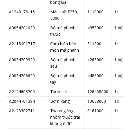
bông lúa
A1248176115
Mác chữ E250,
1110000
1c
E300
A0054201020
Bộ má phanh
4953000
1 bộ
trước
A2115401717
Cảm biến báo
311000
1c
mòn má phanh
A0054209320
Bộ má phanh
4263000
1 bộ
sau
A0054203620
Bộ má phanh
4486000
1 bộ
tay
A2124603700
Thước lái
126458000
1c
A2044701394
Bơm xăng
13638000
1c
A2123302711
Thanh giằng
8161000
1c
nhôm trước trái
không ổ đỡ