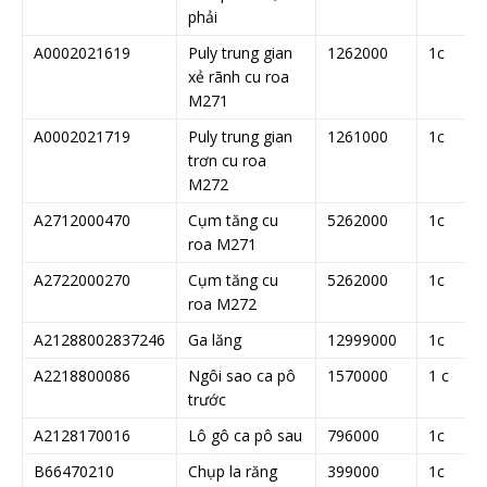
phải
A0002021619
Puly trung gian
1262000
1c
xẻ rãnh cu roa
M271
A0002021719
Puly trung gian
1261000
1c
trơn cu roa
M272
A2712000470
Cụm tăng cu
5262000
1c
roa M271
A2722000270
Cụm tăng cu
5262000
1c
roa M272
A21288002837246
Ga lăng
12999000
1c
A2218800086
Ngôi sao ca pô
1570000
1 c
trước
A2128170016
Lô gô ca pô sau
796000
1c
B66470210
Chụp la răng
399000
1c