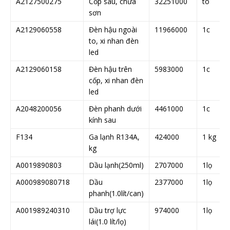
A2127500275
Cốp sau, chưa
32251000
to
sơn
A2129060558
Đèn hậu ngoài
11966000
1c
to, xi nhan đèn
led
A2129060158
Đèn hậu trên
5983000
1c
cốp, xi nhan đèn
led
A2048200056
Đèn phanh dưới
4461000
1c
kính sau
F134
Ga lạnh R134A,
424000
1 kg
kg
A0019890803
Dầu lạnh(250ml)
2707000
1lọ
A000989080718
Dầu
2377000
1lọ
phanh(1.0lít/can)
A001989240310
Dầu trợ lực
974000
1lọ
lái(1.0 lít/lọ)