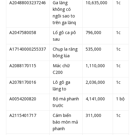
A20488003237246
Ga lăng
10,635,000
1c
không có
ngôi sao to
trên ga lănq
A2047580058
Lố gô ca pô
796,000
1c
sau
A17140000255337
Chụp la răng
535,000
1c
bông lúa
A2088170115
Mác chữ
1,110,000
1c
C200
A2078170016
Lô gô ga
2,036,000
1c
lăng to
A0054200820
Bộ má phanh
4,141,000
1 bộ
trước
A2115401717
Cám biển
311,000
1c
báo mòn mả
phanh