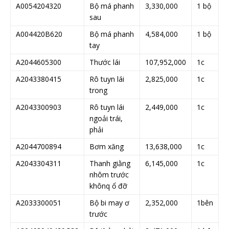
A0054204320
Bộ má phanh
3,330,000
1 bộ
sau
A004420B620
Bộ má phanh
4,584,000
1 bộ
tay
A2044605300
Thước lái
107,952,000
1c
A2043380415
Rô tuyn lái
2,825,000
1c
trong
A2043300903
Rô tuyn lái
2,449,000
1c
ngoải trái,
phải
A2044700894
Bơm xăng
13,638,000
1c
A2043304311
Thanh giằng
6,145,000
1c
nhôm trước
khônq ổ đỡ
A2033300051
Bộ bi may ơ
2,352,000
1bên
trước