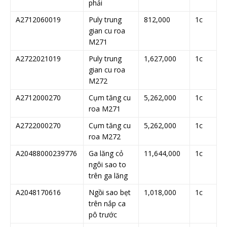
phải
A2712060019
Puly trung
812,000
1c
gian cu roa
M271
A2722021019
Puly trung
1,627,000
1c
gian cu roa
M272
A2712000270
Cụm tăng cu
5,262,000
1c
roa M271
A2722000270
Cụm tăng cu
5,262,000
1c
roa M272
A20488000239776
Ga lăng cỏ
11,644,000
1c
ngôi sao to
trên ga lăng
A2048170616
Ngồi sao bẹt
1,018,000
1c
trên nắp ca
pô trước