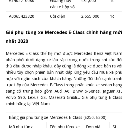
A1402710080
Gioăng đáy
431,000
1c
các te hộp số
A0065423320
Còi điện
2,655,000
1c
Giá phụ tùng xe Mercedes E-Class chính hãng mới
nhất 2020
Mercedes E-Class thế hệ mới được Mercedes-Benz Việt Nam
phân phối dưới dạng xe lắp ráp trong nước trong khi các đối
thủ đều được nhập khẩu, đây cũng là dòng xe được bán ra với
nhiều tùy chọn phiên bản nhất đáp ứng yêu cầu mua xe phù
hợp với ngân sách của khách hàng. Những đối thủ cạnh tranh
trực tiếp của Mercedes E-Class trong phân khúc xe sedan hạng
sang cỡ trung bao gồm Audi A6, BMW 5-Series, Jaguar XF,
Volvo S90, Lexus GS, Maserati Ghibli… Giá phụ tùng E-Class
chính hãng tại Việt Nam:
Bảng giá phụ tùng xe Mercedes E-Class (E250, E300)
Mã phụ tùng
Tên phụ tùng xe
Đơn giá
SL