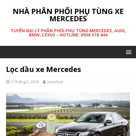
NHÀ PHÂN PHỐI PHỤ TÙNG XE
MERCEDES
TUYỂN ĐẠI LÝ PHÂN PHỐI PHỤ TÙNG MERCEDES, AUDI,
BMW, LEXUS - HOTLINE: 0936 318 444
Lọc dầu xe Mercedes
5 Tháng 2, 2019
smartcar