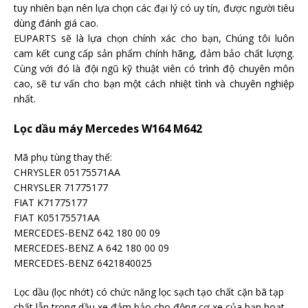
tuy nhiên bạn nên lựa chọn các đại lý có uy tín, được người tiêu
dùng đánh giá cao.
EUPARTS sẽ là lựa chọn chính xác cho bạn, Chúng tôi luôn
cam kết cung cấp sản phẩm chính hãng, đảm bảo chất lượng.
Cùng với đó là đội ngũ kỹ thuật viên có trình độ chuyên môn
cao, sẽ tư vấn cho bạn một cách nhiệt tình và chuyên nghiệp
nhất.
Lọc dầu máy Mercedes W164 M642
Mã phụ tùng thay thế:
CHRYSLER 05175571AA
CHRYSLER 71775177
FIAT K71775177
FIAT K05175571AA
MERCEDES-BENZ 642 180 00 09
MERCEDES-BENZ A 642 180 00 09
MERCEDES-BENZ 6421840025
Lọc dầu (lọc nhớt) có chức năng lọc sạch tạo chất cặn bã tạp
chất lẫn trong dầu xe đảm bảo cho động cơ xe của bạn hoạt