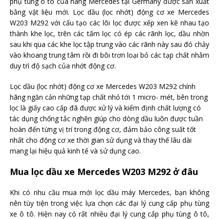
phụ tùng ô tô của hãng Mercedes tại Germany được sản xuất
bằng vật liệu mới. Lọc dầu (lọc nhớt) động cơ xe Mercedes
W203 M292 với cấu tạo các lõi lọc được xếp xen kẽ nhau tạo
thành khe lọc, trên các tấm lọc có ép các rãnh lọc, dầu nhờn
sau khi qua các khe lọc tập trung vào các rãnh này sau đó chảy
vào khoang trung tâm rồi đi bôi trơn loại bỏ các tạp chất nhằm
duy trì độ sạch của nhớt động cơ.
Lọc dầu (lọc nhớt) động cơ xe Mercedes W203 M292 chính
hãng ngăn cản những tạp chất nhỏ tới 1 micro- mét, bên trong
lọc là giấy cao cấp đã được xử lý và kiểm định chất lượng có
tác dụng chống tắc nghẽn giúp cho dòng dầu luôn được tuần
hoàn đến từng vị trí trong động cơ, đảm bảo công suất tốt
nhất cho động cơ xe thời gian sử dụng và thay thế lâu dài
mang lại hiệu quả kinh tế và sử dụng cao.
Mua lọc dầu xe Mercedes W203 M292 ở đâu
Khi có nhu cầu mua mới lọc dầu máy Mercedes, bạn không
nên tùy tiện trong việc lựa chọn các đại lý cung cấp phụ tùng
xe ô tô. Hiện nay có rất nhiều đại lý cung cấp phụ tùng ô tô,