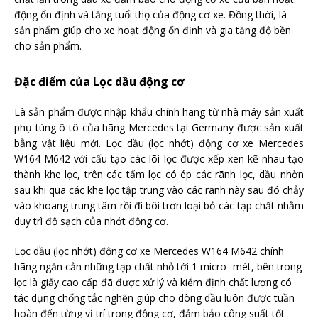
động ổn định và tăng tuổi thọ của động cơ xe. Đồng thời, là
sản phẩm giúp cho xe hoạt động ổn định và gia tăng độ bền
cho sản phẩm.
Đặc điểm của Lọc dầu động cơ
Là sản phẩm được nhập khẩu chính hãng từ nhà máy sản xuất
phụ tùng ô tô của hãng Mercedes tại Germany được sản xuất
bằng vật liệu mới. Lọc dầu (lọc nhớt) động cơ xe Mercedes
W164 M642 với cấu tạo các lõi lọc được xếp xen kẽ nhau tạo
thành khe lọc, trên các tấm lọc có ép các rãnh lọc, dầu nhờn
sau khi qua các khe lọc tập trung vào các rãnh này sau đó chảy
vào khoang trung tâm rồi đi bôi trơn loại bỏ các tạp chất nhằm
duy trì độ sạch của nhớt động cơ.
Lọc dầu (lọc nhớt) động cơ xe Mercedes W164 M642 chính
hãng ngăn cản những tạp chất nhỏ tới 1 micro- mét, bên trong
lọc là giấy cao cấp đã được xử lý và kiểm định chất lượng có
tác dụng chống tắc nghẽn giúp cho dòng dầu luôn được tuần
hoàn đến từng vị trí trong động cơ, đảm bảo công suất tốt