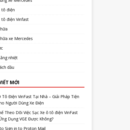
tùng xe Mercedes
 tô điện
 tô điện Vinfast
chữa
chữa xe Mercedes
ức
ằng nhiệt
ách dầu
VIẾT MỚI
 Tô Điện VinFast Tại Nhà – Giải Pháp Tiện
Cho Người Dùng Xe Điện
ể Theo Dõi Việc Sạc Xe ô tô điện VinFast
Ứng Dụng VGE Được Không?
o Sign in to Proton Mail