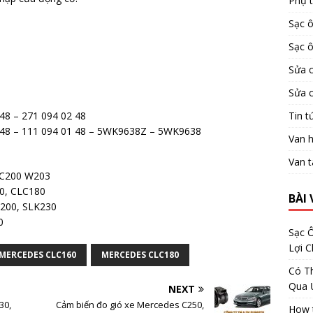
Phụ 
Sạc ô
Sạc ô
Sửa 
Sửa 
Tin t
48 – 271 094 02 48
 48 – 111 094 01 48 – 5WK9638Z – 5WK9638
Van h
Van t
, C200 W203
60, CLC180
BÀI 
K200, SLK230
0
Sạc Ô
Lợi 
MERCEDES CLC160
MERCEDES CLC180
Có Th
Qua 
NEXT
30,
Cảm biến đo gió xe Mercedes C250,
How t