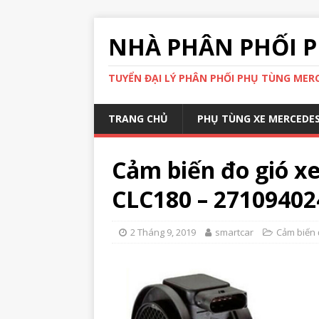
NHÀ PHÂN PHỐI P
TUYỂN ĐẠI LÝ PHÂN PHỐI PHỤ TÙNG MERCE
TRANG CHỦ
PHỤ TÙNG XE MERCEDE
Cảm biến đo gió x
CLC180 – 27109402
2 Tháng 9, 2019
smartcar
Cảm biến 