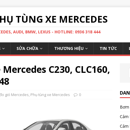
HỤ TÙNG XE MERCEDES
DES, AUDI, BMW, LEXUS - HOTLINE: 0936 318 444
S
SỬA CHỮA
THƯƠNG HIỆU
TIN TỨC
e Mercedes C230, CLC160,
48
DAN
đo gió Mercedes
,
Phụ tùng xe Mercedes
0
Bơm 
Cảm 
Cảm 