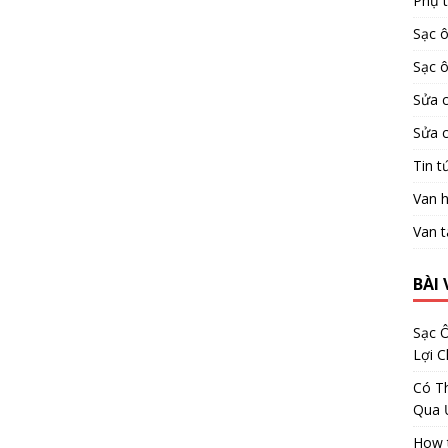
Phụ 
Sạc ô
Sạc ô
Sửa 
Sửa 
Tin t
Van h
Van t
BÀI 
Sạc Ô
Lợi 
Có Th
Qua 
How t