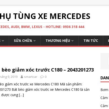
HỤ TÙNG XE MERCEDES
DES, AUDI, BMW, LEXUS - HOTLINE: 0936 318 444
S
SỬA CHỮA
THƯƠNG HIỆU
TIN TỨC
 bèo giảm xóc trước C180 – 2043201273
háng 9, 2019
smartcar
0
DAN
èo giảm xóc trước xe Mercedes C180 Mã sản phẩm:
01273 Bát bèo giảm xóc trước xe Mercedes C180 là sản
Bơm 
 được cung
[…]
Cảm 
Cảm 