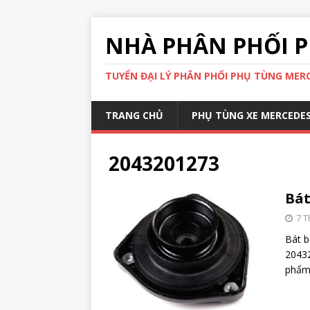
NHÀ PHÂN PHỐI P
TUYỂN ĐẠI LÝ PHÂN PHỐI PHỤ TÙNG MERCE
TRANG CHỦ
PHỤ TÙNG XE MERCEDE
2043201273
Bát
7 T
Bát b
20432
phẩm