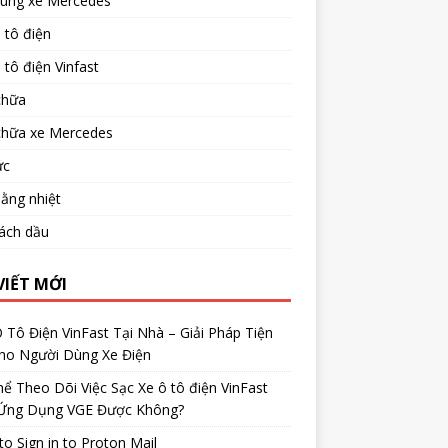
tùng xe Mercedes
 tô điện
 tô điện Vinfast
chữa
chữa xe Mercedes
ức
ằng nhiệt
ách dầu
VIẾT MỚI
 Tô Điện VinFast Tại Nhà – Giải Pháp Tiện
Cho Người Dùng Xe Điện
ể Theo Dõi Việc Sạc Xe ô tô điện VinFast
Ứng Dụng VGE Được Không?
o Sign in to Proton Mail